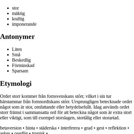
stor
mäktig
kraftig
imponerande
Antonymer
Liten
Små
Beskedlig
Förminskad
Sparsam
Etymologi
Ordet storr kommer från fornsvenskans stórr, vilket i sin tur
härstammar från fornnordiskans stórr. Ursprungligen betecknade ordet
något som är stor, omfattande eller betydelsefullt. Idag används ordet
storr främst i sammansatta ord för att beteckna något som är extra stort
eller viktigt, som till exempel storslagen, stortålig eller storartad.
betaversion
•
hinta
•
städerska
•
interferera
•
grad
•
gest
•
reflektion
•
askes
•
osedlig
•
tropisk
•