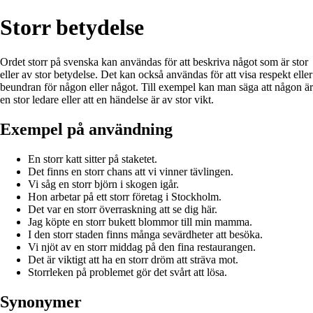
Storr betydelse
Ordet storr på svenska kan användas för att beskriva något som är stor
eller av stor betydelse. Det kan också användas för att visa respekt eller
beundran för någon eller något. Till exempel kan man säga att någon är
en stor ledare eller att en händelse är av stor vikt.
Exempel på användning
En storr katt sitter på staketet.
Det finns en storr chans att vi vinner tävlingen.
Vi såg en storr björn i skogen igår.
Hon arbetar på ett storr företag i Stockholm.
Det var en storr överraskning att se dig här.
Jag köpte en storr bukett blommor till min mamma.
I den storr staden finns många sevärdheter att besöka.
Vi njöt av en storr middag på den fina restaurangen.
Det är viktigt att ha en storr dröm att sträva mot.
Storrleken på problemet gör det svårt att lösa.
Synonymer