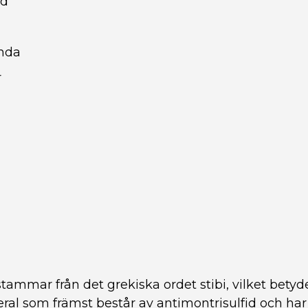
id
enda
r
stammar från det grekiska ordet stibi, vilket bety
eral som främst består av antimontrisulfid och har