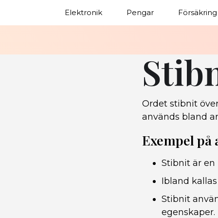
Elektronik
Pengar
Försäkring
Stib
Ordet stibnit öve
används bland an
Exempel på
Stibnit är e
Ibland kallas
Stibnit anvä
egenskaper.