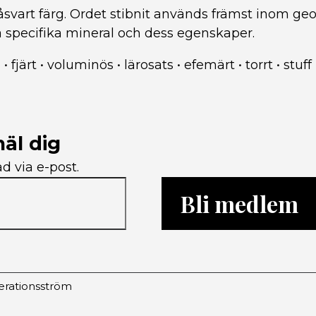
råsvart färg. Ordet stibnit används främst inom ge
a specifika mineral och dess egenskaper.
m
•
fjärt
•
voluminös
•
lärosats
•
efemärt
•
torrt
•
stuff
äl dig
d via e-post.
Bli medlem
rationsström