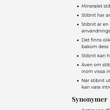
Mineralet st
Stibnit har 
Stibnit är en
användning
Det finns oli
bakom dess b
Stibnit kan h
Även om stibn
inom vissa in
När stibnit 
kan vara intr
Synonymer