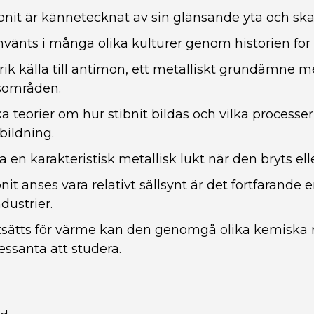
ibnit är kännetecknat av sin glänsande yta och ska
använts i många olika kulturer genom historien för
 rik källa till antimon, ett metalliskt grundämne m
sområden.
ka teorier om hur stibnit bildas och vilka processe
ildning.
a en karakteristisk metallisk lukt när den bryts ell
it anses vara relativt sällsynt är det fortfarande e
dustrier.
utsätts för värme kan den genomgå olika kemiska
essanta att studera.