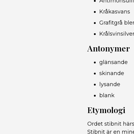
Antimonsulf
Kråkasvans
Grafitgrå bl
Krålsvinsilve
Antonymer
glänsande
skinande
lysande
blank
Etymologi
Ordet stibnit här
Stibnit är en min