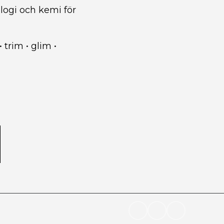
ologi och kemi för
•
trim
•
glim
•