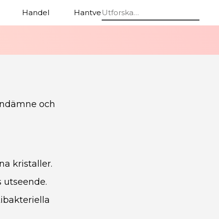
Handel
Hantverk
Stolar
grundämne och
 kristaller.
s utseende.
ibakteriella