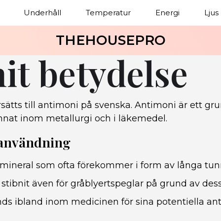
Underhåll
Temperatur
Energi
Ljus
THEHOUSEPRO
nit betydelse
rsätts till antimoni på svenska. Antimoni är ett 
nat inom metallurgi och i läkemedel.
 användning
n mineral som ofta förekommer i form av långa tunna
 stibnit även för gråblyertspeglar på grund av des
nds ibland inom medicinen för sina potentiella ant