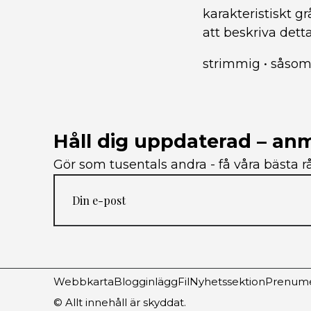
karakteristiskt g
att beskriva dett
strimmig
•
såso
Håll dig uppdaterad – anm
Gör som tusentals andra - få våra bästa rå
Webbkarta
Blogginlägg
Fil
Nyhetssektion
Prenume
© Allt innehåll är skyddat.