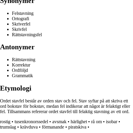
Synonymer
Felstavning
Ortografi
Skriverfel
Skrivfel
Rättstavningsfel
Antonymer
Rättstavning
Korrektur
Ordföljd
Grammatik
Etymologi
Ordet stavfel består av orden stav och fel. Stav syftar på att skriva ett
ord bokstav för bokstav, medan fel indikerar att något är felaktigt eller
fel. Tillsammans refererar ordet stavfel till felaktig stavning av ett ord.
rostig
•
tusenkronorssedel
•
avsmak
•
härlighet
•
rå om
•
isobar
•
trumslag
•
krävduva
•
förmanande
•
piratskiva
•