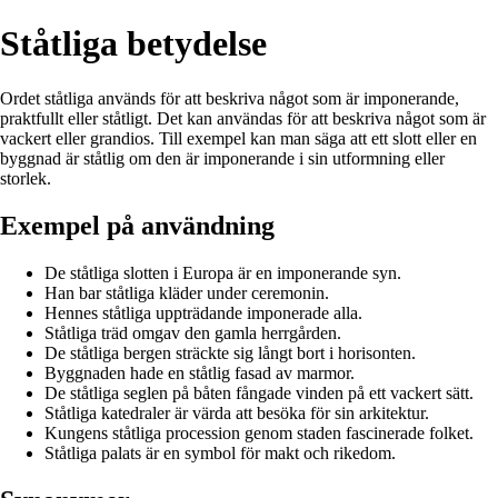
Ståtliga betydelse
Ordet ståtliga används för att beskriva något som är imponerande,
praktfullt eller ståtligt. Det kan användas för att beskriva något som är
vackert eller grandios. Till exempel kan man säga att ett slott eller en
byggnad är ståtlig om den är imponerande i sin utformning eller
storlek.
Exempel på användning
De ståtliga slotten i Europa är en imponerande syn.
Han bar ståtliga kläder under ceremonin.
Hennes ståtliga uppträdande imponerade alla.
Ståtliga träd omgav den gamla herrgården.
De ståtliga bergen sträckte sig långt bort i horisonten.
Byggnaden hade en ståtlig fasad av marmor.
De ståtliga seglen på båten fångade vinden på ett vackert sätt.
Ståtliga katedraler är värda att besöka för sin arkitektur.
Kungens ståtliga procession genom staden fascinerade folket.
Ståtliga palats är en symbol för makt och rikedom.