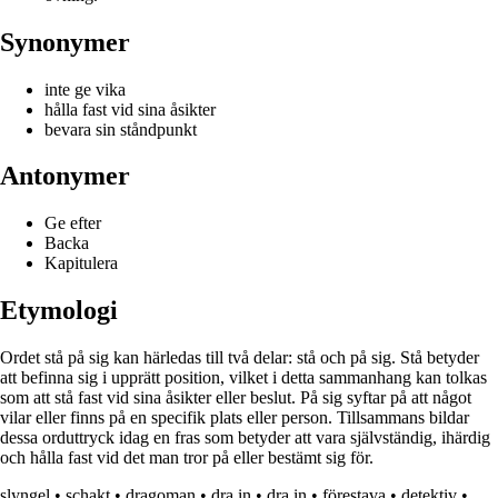
Synonymer
inte ge vika
hålla fast vid sina åsikter
bevara sin ståndpunkt
Antonymer
Ge efter
Backa
Kapitulera
Etymologi
Ordet stå på sig kan härledas till två delar: stå och på sig. Stå betyder
att befinna sig i upprätt position, vilket i detta sammanhang kan tolkas
som att stå fast vid sina åsikter eller beslut. På sig syftar på att något
vilar eller finns på en specifik plats eller person. Tillsammans bildar
dessa orduttryck idag en fras som betyder att vara självständig, ihärdig
och hålla fast vid det man tror på eller bestämt sig för.
slyngel
•
schakt
•
dragoman
•
dra in
•
dra in
•
förestava
•
detektiv
•