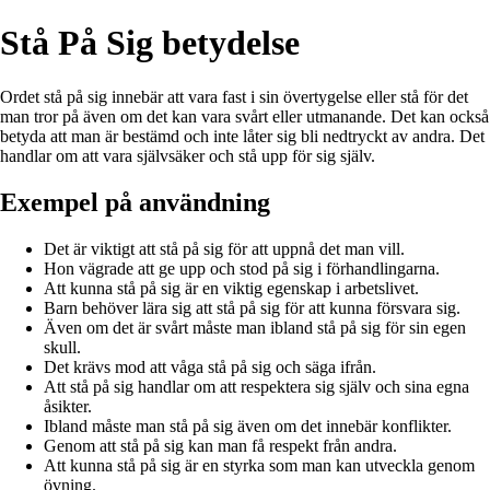
Stå På Sig betydelse
Ordet stå på sig innebär att vara fast i sin övertygelse eller stå för det
man tror på även om det kan vara svårt eller utmanande. Det kan också
betyda att man är bestämd och inte låter sig bli nedtryckt av andra. Det
handlar om att vara självsäker och stå upp för sig själv.
Exempel på användning
Det är viktigt att stå på sig för att uppnå det man vill.
Hon vägrade att ge upp och stod på sig i förhandlingarna.
Att kunna stå på sig är en viktig egenskap i arbetslivet.
Barn behöver lära sig att stå på sig för att kunna försvara sig.
Även om det är svårt måste man ibland stå på sig för sin egen
skull.
Det krävs mod att våga stå på sig och säga ifrån.
Att stå på sig handlar om att respektera sig själv och sina egna
åsikter.
Ibland måste man stå på sig även om det innebär konflikter.
Genom att stå på sig kan man få respekt från andra.
Att kunna stå på sig är en styrka som man kan utveckla genom
övning.