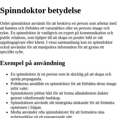
Spinndoktor betydelse
Ordet spinndoktor används för att beskriva en person som arbetar med
att hantera och förbättra ett varumärkes eller en persons image och
rykte. En spinndoktor är vanligtvis en expert på kommunikation och
public relations, som hjälper till att skapa en positiv bild av sitt
uppdragsgivare eller klient. I vissa sammanhang kan en spinndoktor
också användas för att manipulera information för att gynna ett
specifikt syfte.
Exempel på användning
En spinndoktor är en person som är skicklig på att skapa och
sprida propaganda.
Politikerna anställde en spinndoktor för att förbättra deras image
inför valet.
Spinndoktorn jobbar hårt för att forma allmänhetens åsikter
genom välutformade budskap.
Spinndoktorn använde sitt strategiska tänkande för att förändra
opinionen i frågan.
Media använder ofta spinndoktorer för att formulera sina
nyhetsartiklar på ett engagerande sätt.