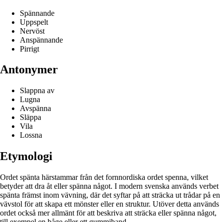
Spännande
Uppspelt
Nervöst
Anspännande
Pirrigt
Antonymer
Slappna av
Lugna
Avspänna
Släppa
Vila
Lossna
Etymologi
Ordet spänta härstammar från det fornnordiska ordet spenna, vilket
betyder att dra åt eller spänna något. I modern svenska används verbet
spänta främst inom vävning, där det syftar på att sträcka ut trådar på en
vävstol för att skapa ett mönster eller en struktur. Utöver detta används
ordet också mer allmänt för att beskriva att sträcka eller spänna något,
till exempel en båge eller ett gummiband.