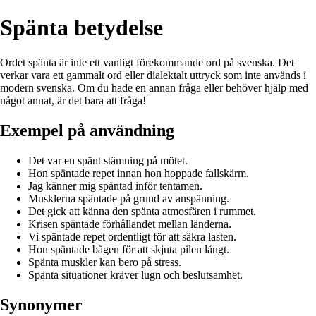
Spänta betydelse
Ordet spänta är inte ett vanligt förekommande ord på svenska. Det
verkar vara ett gammalt ord eller dialektalt uttryck som inte används i
modern svenska. Om du hade en annan fråga eller behöver hjälp med
något annat, är det bara att fråga!
Exempel på användning
Det var en spänt stämning på mötet.
Hon späntade repet innan hon hoppade fallskärm.
Jag känner mig späntad inför tentamen.
Musklerna späntade på grund av anspänning.
Det gick att känna den spänta atmosfären i rummet.
Krisen späntade förhållandet mellan länderna.
Vi späntade repet ordentligt för att säkra lasten.
Hon späntade bågen för att skjuta pilen långt.
Spänta muskler kan bero på stress.
Spänta situationer kräver lugn och beslutsamhet.
Synonymer