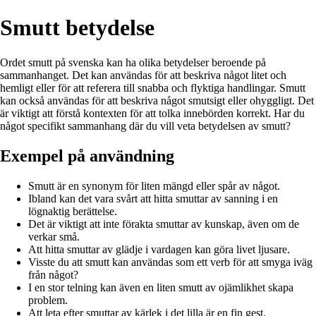
Smutt betydelse
Ordet smutt på svenska kan ha olika betydelser beroende på
sammanhanget. Det kan användas för att beskriva något litet och
hemligt eller för att referera till snabba och flyktiga handlingar. Smutt
kan också användas för att beskriva något smutsigt eller ohyggligt. Det
är viktigt att förstå kontexten för att tolka innebörden korrekt. Har du
något specifikt sammanhang där du vill veta betydelsen av smutt?
Exempel på användning
Smutt är en synonym för liten mängd eller spår av något.
Ibland kan det vara svårt att hitta smuttar av sanning i en
lögnaktig berättelse.
Det är viktigt att inte förakta smuttar av kunskap, även om de
verkar små.
Att hitta smuttar av glädje i vardagen kan göra livet ljusare.
Visste du att smutt kan användas som ett verb för att smyga iväg
från något?
I en stor telning kan även en liten smutt av ojämlikhet skapa
problem.
Att leta efter smuttar av kärlek i det lilla är en fin gest.