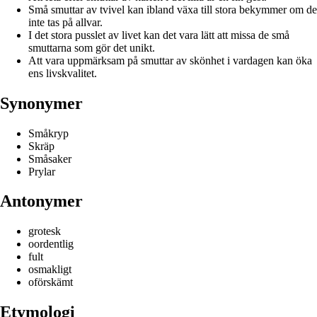
Små smuttar av tvivel kan ibland växa till stora bekymmer om de
inte tas på allvar.
I det stora pusslet av livet kan det vara lätt att missa de små
smuttarna som gör det unikt.
Att vara uppmärksam på smuttar av skönhet i vardagen kan öka
ens livskvalitet.
Synonymer
Småkryp
Skräp
Småsaker
Prylar
Antonymer
grotesk
oordentlig
fult
osmakligt
oförskämt
Etymologi