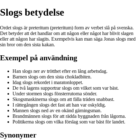
Slogs betydelse
Ordet slogs är preteritum (preteritum) form av verbet slå på svenska.
Det betyder att det handlar om att någon eller något har blivit slagen
eller att någon har slagits. Exempelvis kan man säga Jonas slogs med
sin bror om den sista kakan.
Exempel på användning
Han slogs ner av trötthet efter en lång arbetsdag.
Barnen slogs om den sista chokladbiten.
Idag slogs rekordet i maratonloppet.
De två lagens supportrar slogs om vilket som var bäst.
Under stormen slogs fönsterrutorna sönder.
Skogsmaskinerna slogs om att fälla träden snabbast.
I rättegången slogs det fast att han var oskyldig.
Mannen slogs ned av en okänd gärningsman.
Brandmännen slogs för att rädda byggnaden från lågorna.
Politikerna slogs om vilka förslag som var bäst för landet.
Synonymer