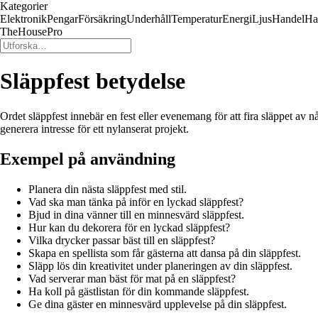
Kategorier
Elektronik
Pengar
Försäkring
Underhåll
Temperatur
Energi
Ljus
Handel
Ha
TheHousePro
Släppfest betydelse
Ordet släppfest innebär en fest eller evenemang för att fira släppet av 
generera intresse för ett nylanserat projekt.
Exempel på användning
Planera din nästa släppfest med stil.
Vad ska man tänka på inför en lyckad släppfest?
Bjud in dina vänner till en minnesvärd släppfest.
Hur kan du dekorera för en lyckad släppfest?
Vilka drycker passar bäst till en släppfest?
Skapa en spellista som får gästerna att dansa på din släppfest.
Släpp lös din kreativitet under planeringen av din släppfest.
Vad serverar man bäst för mat på en släppfest?
Ha koll på gästlistan för din kommande släppfest.
Ge dina gäster en minnesvärd upplevelse på din släppfest.