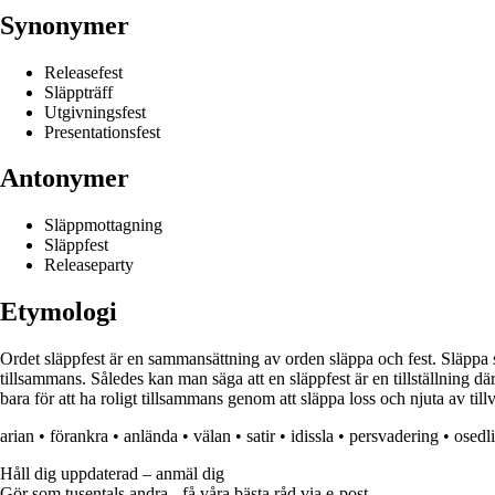
Synonymer
Releasefest
Släppträff
Utgivningsfest
Presentationsfest
Antonymer
Släppmottagning
Släppfest
Releaseparty
Etymologi
Ordet släppfest är en sammansättning av orden släppa och fest. Släppa syfta
tillsammans. Således kan man säga att en släppfest är en tillställning där m
bara för att ha roligt tillsammans genom att släppa loss och njuta av till
arian
•
förankra
•
anlända
•
välan
•
satir
•
idissla
•
persvadering
•
osedl
Håll dig uppdaterad – anmäl dig
Gör som tusentals andra - få våra bästa råd via e-post.