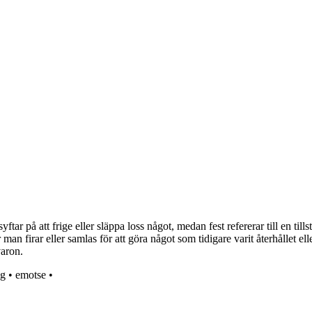
r på att frige eller släppa loss något, medan fest refererar till en tillst
an firar eller samlas för att göra något som tidigare varit återhållet eller
varon.
ig
•
emotse
•