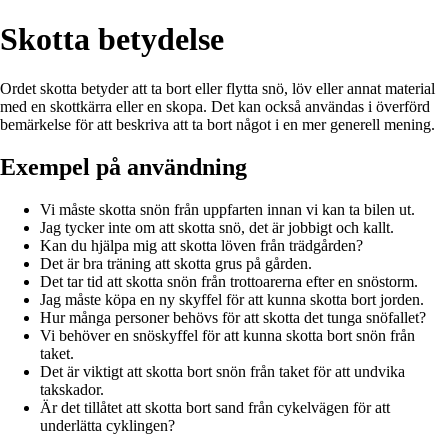
Skotta betydelse
Ordet skotta betyder att ta bort eller flytta snö, löv eller annat material
med en skottkärra eller en skopa. Det kan också användas i överförd
bemärkelse för att beskriva att ta bort något i en mer generell mening.
Exempel på användning
Vi måste skotta snön från uppfarten innan vi kan ta bilen ut.
Jag tycker inte om att skotta snö, det är jobbigt och kallt.
Kan du hjälpa mig att skotta löven från trädgården?
Det är bra träning att skotta grus på gården.
Det tar tid att skotta snön från trottoarerna efter en snöstorm.
Jag måste köpa en ny skyffel för att kunna skotta bort jorden.
Hur många personer behövs för att skotta det tunga snöfallet?
Vi behöver en snöskyffel för att kunna skotta bort snön från
taket.
Det är viktigt att skotta bort snön från taket för att undvika
takskador.
Är det tillåtet att skotta bort sand från cykelvägen för att
underlätta cyklingen?