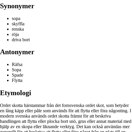
Synonymer
sopa
skyffla
renska
röja
driva bort
Antonymer
Räfsa
Sopa
Spade
Flytta
Etymologi
Ordet skotta härstammar från det fornsvenska ordet skot, som betyder
en lång käpp eller påle som används för att flytta eller föra någonting. I
modern svenska används ordet skotta främst för att beskriva
handlingen att flytta eller plocka bort snö, grus eller annat material med
hjälp av en skopa eller liknande verktyg. Det kan också användas mer
generellt för att beskriva att flytta eller föra något från en plats till en