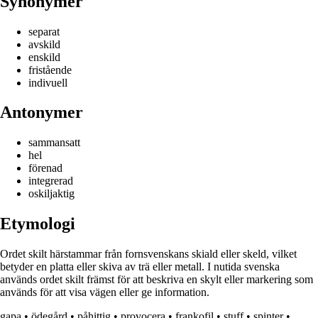
Synonymer
separat
avskild
enskild
fristående
indivuell
Antonymer
sammansatt
hel
förenad
integrerad
oskiljaktig
Etymologi
Ordet skilt härstammar från fornsvenskans skiald eller skeld, vilket
betyder en platta eller skiva av trä eller metall. I nutida svenska
används ordet skilt främst för att beskriva en skylt eller markering som
används för att visa vägen eller ge information.
gapa
•
ödegård
•
påhittig
•
provocera
•
frankofil
•
stuff
•
spinter
•