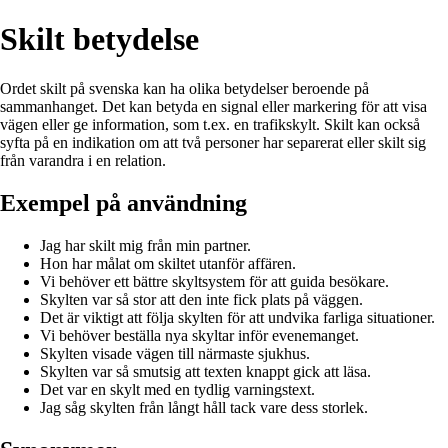
Skilt betydelse
Ordet skilt på svenska kan ha olika betydelser beroende på
sammanhanget. Det kan betyda en signal eller markering för att visa
vägen eller ge information, som t.ex. en trafikskylt. Skilt kan också
syfta på en indikation om att två personer har separerat eller skilt sig
från varandra i en relation.
Exempel på användning
Jag har skilt mig från min partner.
Hon har målat om skiltet utanför affären.
Vi behöver ett bättre skyltsystem för att guida besökare.
Skylten var så stor att den inte fick plats på väggen.
Det är viktigt att följa skylten för att undvika farliga situationer.
Vi behöver beställa nya skyltar inför evenemanget.
Skylten visade vägen till närmaste sjukhus.
Skylten var så smutsig att texten knappt gick att läsa.
Det var en skylt med en tydlig varningstext.
Jag såg skylten från långt håll tack vare dess storlek.