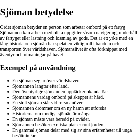
Sjöman betydelse
Ordet sjöman betyder en person som arbetar ombord på ett fartyg.
Sjömannen kan arbeta med olika uppgifter såsom navigering, underhåll
av fartyget eller lastning och lossning av gods. Det är ett yrke med en
lång historia och sjömän har spelat en viktig roll i handeln och
transporten över världshaven. Sjömanslivet är ofta förknippat med
äventyr och utmaningar på havet.
Exempel på användning
En sjöman seglar över världshaven.
Sjömannen längtar efter land.
Den äventyrlige sjömannen upptäcker okända öar.
Sjömannens vardag ombord på skeppet är hård.
En stolt sjöman står vid rorsmanöver.
Sjömannen drömmer om en ny hamn att utforska.
Historierna om modiga sjömän är många.
En sjöman måste vara beredd på oväder.
Sjömannen besöker exotiska platser runt jorden.
En gammal sjöman delar med sig av sina erfarenheter till unga
besättningar.