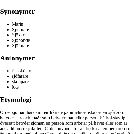
Synonymer
Marin
Sjöfarare
Sjökarl
Sjöbonde
Sjöfarare
Antonymer
fiskskötare
sjöfarare
skeppare
lots
Etymologi
Ordet sjöman härstammar från de gammelnordiska orden sjór som
betyder hav och maðr som betyder man eller person. Så bokstavligt
översatt betyder sjöman en person som arbetar på havet eller som är
anställd inom sjöfarten. Ordet används för att beskriva en person som
är sysselsatt med arbete eller aktiviteter på sjön, vanligtvis ombord på