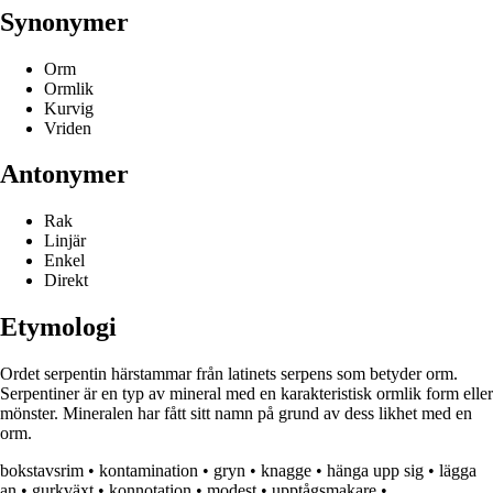
Synonymer
Orm
Ormlik
Kurvig
Vriden
Antonymer
Rak
Linjär
Enkel
Direkt
Etymologi
Ordet serpentin härstammar från latinets serpens som betyder orm.
Serpentiner är en typ av mineral med en karakteristisk ormlik form eller
mönster. Mineralen har fått sitt namn på grund av dess likhet med en
orm.
bokstavsrim
•
kontamination
•
gryn
•
knagge
•
hänga upp sig
•
lägga
an
•
gurkväxt
•
konnotation
•
modest
•
upptågsmakare
•