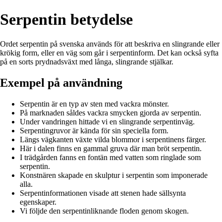
Serpentin betydelse
Ordet serpentin på svenska används för att beskriva en slingrande eller
krökig form, eller en väg som går i serpentinform. Det kan också syfta
på en sorts prydnadsväxt med långa, slingrande stjälkar.
Exempel på användning
Serpentin är en typ av sten med vackra mönster.
På marknaden såldes vackra smycken gjorda av serpentin.
Under vandringen hittade vi en slingrande serpentinväg.
Serpentingruvor är kända för sin speciella form.
Längs vägkanten växte vilda blommor i serpentinens färger.
Här i dalen finns en gammal gruva där man bröt serpentin.
I trädgården fanns en fontän med vatten som ringlade som
serpentin.
Konstnären skapade en skulptur i serpentin som imponerade
alla.
Serpentinformationen visade att stenen hade sällsynta
egenskaper.
Vi följde den serpentinliknande floden genom skogen.