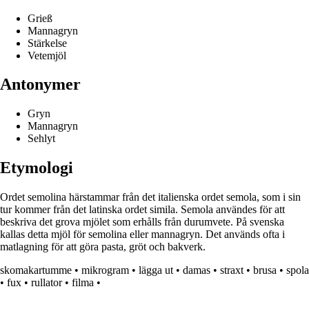
Grieß
Mannagryn
Stärkelse
Vetemjöl
Antonymer
Gryn
Mannagryn
Sehlyt
Etymologi
Ordet semolina härstammar från det italienska ordet semola, som i sin
tur kommer från det latinska ordet simila. Semola användes för att
beskriva det grova mjölet som erhålls från durumvete. På svenska
kallas detta mjöl för semolina eller mannagryn. Det används ofta i
matlagning för att göra pasta, gröt och bakverk.
skomakartumme
•
mikrogram
•
lägga ut
•
damas
•
straxt
•
brusa
•
spola
•
fux
•
rullator
•
filma
•