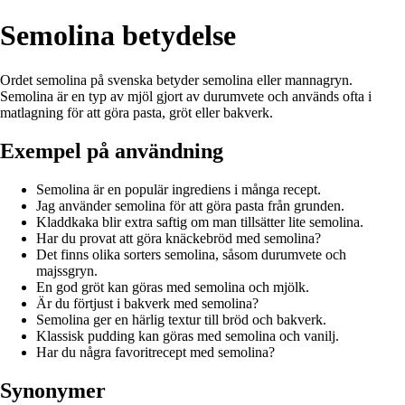
Semolina betydelse
Ordet semolina på svenska betyder semolina eller mannagryn.
Semolina är en typ av mjöl gjort av durumvete och används ofta i
matlagning för att göra pasta, gröt eller bakverk.
Exempel på användning
Semolina är en populär ingrediens i många recept.
Jag använder semolina för att göra pasta från grunden.
Kladdkaka blir extra saftig om man tillsätter lite semolina.
Har du provat att göra knäckebröd med semolina?
Det finns olika sorters semolina, såsom durumvete och
majssgryn.
En god gröt kan göras med semolina och mjölk.
Är du förtjust i bakverk med semolina?
Semolina ger en härlig textur till bröd och bakverk.
Klassisk pudding kan göras med semolina och vanilj.
Har du några favoritrecept med semolina?
Synonymer