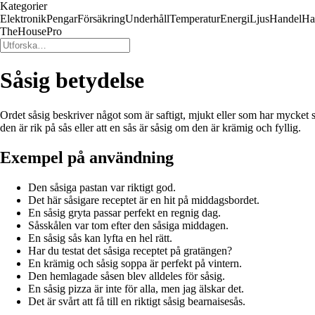
Kategorier
Elektronik
Pengar
Försäkring
Underhåll
Temperatur
Energi
Ljus
Handel
Ha
TheHousePro
Såsig betydelse
Ordet såsig beskriver något som är saftigt, mjukt eller som har mycket 
den är rik på sås eller att en sås är såsig om den är krämig och fyllig.
Exempel på användning
Den såsiga pastan var riktigt god.
Det här såsigare receptet är en hit på middagsbordet.
En såsig gryta passar perfekt en regnig dag.
Såsskålen var tom efter den såsiga middagen.
En såsig sås kan lyfta en hel rätt.
Har du testat det såsiga receptet på gratängen?
En krämig och såsig soppa är perfekt på vintern.
Den hemlagade såsen blev alldeles för såsig.
En såsig pizza är inte för alla, men jag älskar det.
Det är svårt att få till en riktigt såsig bearnaisesås.