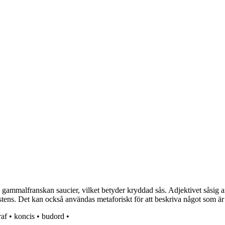
 gammalfranskan saucier, vilket betyder kryddad sås. Adjektivet såsig a
stens. Det kan också användas metaforiskt för att beskriva något som är t
raf
•
koncis
•
budord
•