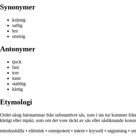
Synonymer
krämig
saftig
len
smörig
Antonymer
tjock
fast
torr
tunn
stabbig
kletig
Etymologi
Ordet såsig härstammar från substantivet sås, som i sin tur kommer från
kletigt eller mjukt, som om det vore täckt av sås eller såsliknande konsi
misshushålla
•
elitistisk
•
omnipotent
•
intent
•
krysotil
•
utgjutning
•
se