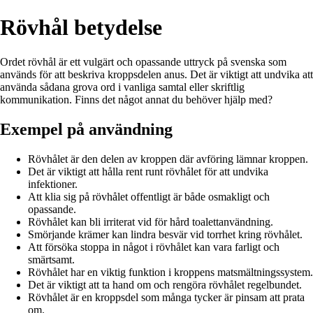
Rövhål betydelse
Ordet rövhål är ett vulgärt och opassande uttryck på svenska som
används för att beskriva kroppsdelen anus. Det är viktigt att undvika att
använda sådana grova ord i vanliga samtal eller skriftlig
kommunikation. Finns det något annat du behöver hjälp med?
Exempel på användning
Rövhålet är den delen av kroppen där avföring lämnar kroppen.
Det är viktigt att hålla rent runt rövhålet för att undvika
infektioner.
Att klia sig på rövhålet offentligt är både osmakligt och
opassande.
Rövhålet kan bli irriterat vid för hård toalettanvändning.
Smörjande krämer kan lindra besvär vid torrhet kring rövhålet.
Att försöka stoppa in något i rövhålet kan vara farligt och
smärtsamt.
Rövhålet har en viktig funktion i kroppens matsmältningssystem.
Det är viktigt att ta hand om och rengöra rövhålet regelbundet.
Rövhålet är en kroppsdel som många tycker är pinsam att prata
om.