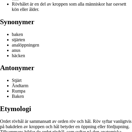
Rövhålet är en del av kroppen som alla människor har oavsett
kön eller ålder.
Synonymer
baken
stjärten
analöppningen
anus
häcken
Antonymer
Stjärt
Ändtarm
Rumpa
Baken
Etymologi
Ordet rövhål är sammansatt av orden röv och hål. Röv syftar vanligtvis
på bakdelen av kroppen och hål betyder en öppning eller fördjupning.
Tillsammans bildar de ordet rövhål, som syftar på den anatomiska