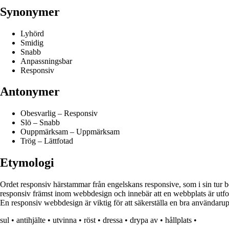
Synonymer
Lyhörd
Smidig
Snabb
Anpassningsbar
Responsiv
Antonymer
Obesvarlig – Responsiv
Slö – Snabb
Ouppmärksam – Uppmärksam
Trög – Lättfotad
Etymologi
Ordet responsiv härstammar från engelskans responsive, som i sin tur be
responsiv främst inom webbdesign och innebär att en webbplats är utfo
En responsiv webbdesign är viktig för att säkerställa en bra användaru
sul
•
antihjälte
•
utvinna
•
röst
•
dressa
•
drypa av
•
hållplats
•