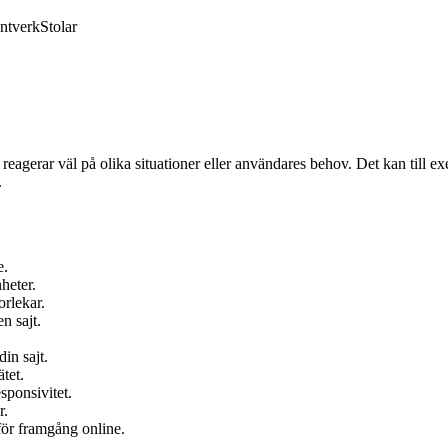
ntverk
Stolar
reagerar väl på olika situationer eller användares behov. Det kan till 
.
e.
nheter.
orlekar.
n sajt.
in sajt.
tet.
sponsivitet.
r.
 för framgång online.