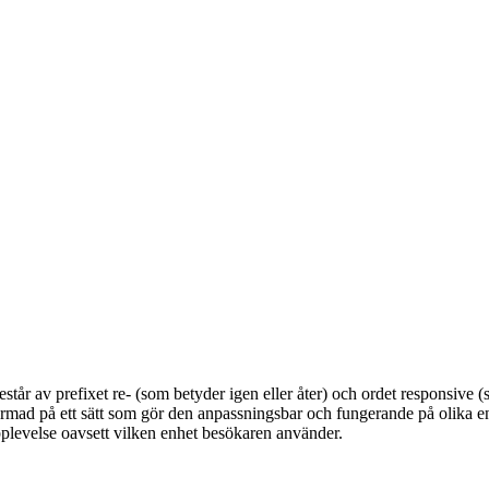
står av prefixet re- (som betyder igen eller åter) och ordet responsive 
rmad på ett sätt som gör den anpassningsbar och fungerande på olika en
pplevelse oavsett vilken enhet besökaren använder.