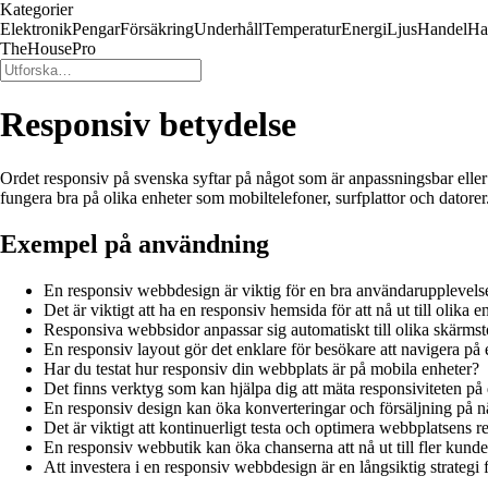
Kategorier
Elektronik
Pengar
Försäkring
Underhåll
Temperatur
Energi
Ljus
Handel
Ha
TheHousePro
Responsiv betydelse
Ordet responsiv på svenska syftar på något som är anpassningsbar eller 
fungera bra på olika enheter som mobiltelefoner, surfplattor och datorer
Exempel på användning
En responsiv webbdesign är viktig för en bra användarupplevels
Det är viktigt att ha en responsiv hemsida för att nå ut till olika e
Responsiva webbsidor anpassar sig automatiskt till olika skärmst
En responsiv layout gör det enklare för besökare att navigera på e
Har du testat hur responsiv din webbplats är på mobila enheter?
Det finns verktyg som kan hjälpa dig att mäta responsiviteten på d
En responsiv design kan öka konverteringar och försäljning på nä
Det är viktigt att kontinuerligt testa och optimera webbplatsens re
En responsiv webbutik kan öka chanserna att nå ut till fler kunde
Att investera i en responsiv webbdesign är en långsiktig strategi