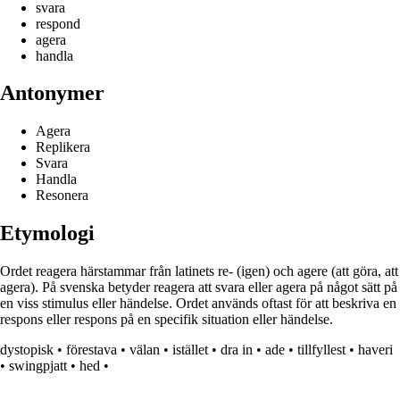
svara
respond
agera
handla
Antonymer
Agera
Replikera
Svara
Handla
Resonera
Etymologi
Ordet reagera härstammar från latinets re- (igen) och agere (att göra, att
agera). På svenska betyder reagera att svara eller agera på något sätt på
en viss stimulus eller händelse. Ordet används oftast för att beskriva en
respons eller respons på en specifik situation eller händelse.
dystopisk
•
förestava
•
välan
•
istället
•
dra in
•
ade
•
tillfyllest
•
haveri
•
swingpjatt
•
hed
•