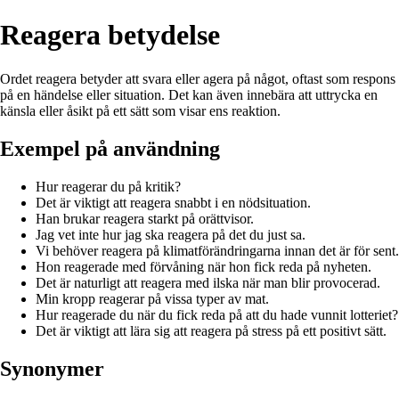
Reagera betydelse
Ordet reagera betyder att svara eller agera på något, oftast som respons
på en händelse eller situation. Det kan även innebära att uttrycka en
känsla eller åsikt på ett sätt som visar ens reaktion.
Exempel på användning
Hur reagerar du på kritik?
Det är viktigt att reagera snabbt i en nödsituation.
Han brukar reagera starkt på orättvisor.
Jag vet inte hur jag ska reagera på det du just sa.
Vi behöver reagera på klimatförändringarna innan det är för sent.
Hon reagerade med förvåning när hon fick reda på nyheten.
Det är naturligt att reagera med ilska när man blir provocerad.
Min kropp reagerar på vissa typer av mat.
Hur reagerade du när du fick reda på att du hade vunnit lotteriet?
Det är viktigt att lära sig att reagera på stress på ett positivt sätt.
Synonymer