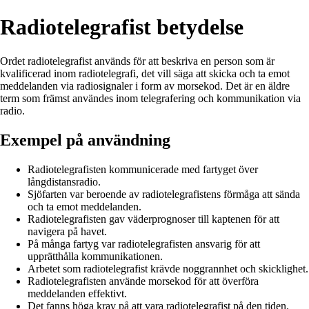
Radiotelegrafist betydelse
Ordet radiotelegrafist används för att beskriva en person som är
kvalificerad inom radiotelegrafi, det vill säga att skicka och ta emot
meddelanden via radiosignaler i form av morsekod. Det är en äldre
term som främst användes inom telegrafering och kommunikation via
radio.
Exempel på användning
Radiotelegrafisten kommunicerade med fartyget över
långdistansradio.
Sjöfarten var beroende av radiotelegrafistens förmåga att sända
och ta emot meddelanden.
Radiotelegrafisten gav väderprognoser till kaptenen för att
navigera på havet.
På många fartyg var radiotelegrafisten ansvarig för att
upprätthålla kommunikationen.
Arbetet som radiotelegrafist krävde noggrannhet och skicklighet.
Radiotelegrafisten använde morsekod för att överföra
meddelanden effektivt.
Det fanns höga krav på att vara radiotelegrafist på den tiden.