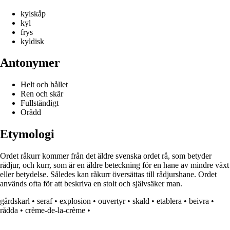
kylskåp
kyl
frys
kyldisk
Antonymer
Helt och hållet
Ren och skär
Fullständigt
Orådd
Etymologi
Ordet råkurr kommer från det äldre svenska ordet rå, som betyder
rådjur, och kurr, som är en äldre beteckning för en hane av mindre växt
eller betydelse. Således kan råkurr översättas till rådjurshane. Ordet
används ofta för att beskriva en stolt och självsäker man.
gårdskarl
•
seraf
•
explosion
•
ouvertyr
•
skald
•
etablera
•
beivra
•
rådda
•
crème-de-la-crème
•