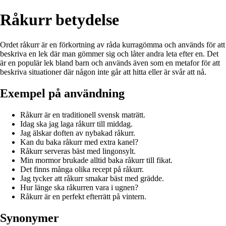
Råkurr betydelse
Ordet råkurr är en förkortning av råda kurragömma och används för att
beskriva en lek där man gömmer sig och låter andra leta efter en. Det
är en populär lek bland barn och används även som en metafor för att
beskriva situationer där någon inte går att hitta eller är svår att nå.
Exempel på användning
Råkurr är en traditionell svensk maträtt.
Idag ska jag laga råkurr till middag.
Jag älskar doften av nybakad råkurr.
Kan du baka råkurr med extra kanel?
Råkurr serveras bäst med lingonsylt.
Min mormor brukade alltid baka råkurr till fikat.
Det finns många olika recept på råkurr.
Jag tycker att råkurr smakar bäst med grädde.
Hur länge ska råkurren vara i ugnen?
Råkurr är en perfekt efterrätt på vintern.
Synonymer