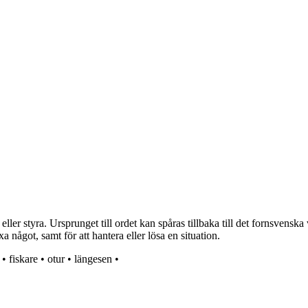
 styra. Ursprunget till ordet kan spåras tillbaka till det fornsvenska ve
a något, samt för att hantera eller lösa en situation.
•
fiskare
•
otur
•
längesen
•