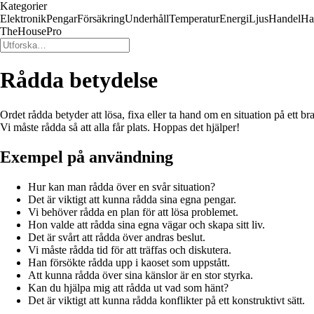
Kategorier
Elektronik
Pengar
Försäkring
Underhåll
Temperatur
Energi
Ljus
Handel
Ha
TheHousePro
Rådda betydelse
Ordet rådda betyder att lösa, fixa eller ta hand om en situation på ett 
Vi måste rådda så att alla får plats. Hoppas det hjälper!
Exempel på användning
Hur kan man rådda över en svår situation?
Det är viktigt att kunna rådda sina egna pengar.
Vi behöver rådda en plan för att lösa problemet.
Hon valde att rådda sina egna vägar och skapa sitt liv.
Det är svårt att rådda över andras beslut.
Vi måste rådda tid för att träffas och diskutera.
Han försökte rådda upp i kaoset som uppstått.
Att kunna rådda över sina känslor är en stor styrka.
Kan du hjälpa mig att rådda ut vad som hänt?
Det är viktigt att kunna rådda konflikter på ett konstruktivt sätt.