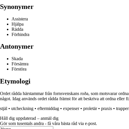
Synonymer
Assistera
Hjälpa
Rädda
Förhindra
Antonymer
Skada
Försämra
Förstöra
Etymologi
Ordet rådda härstammar från fornsvenskans roða, som motsvarar ordna eller
något. Idag används ordet rådda främst för att beskriva att ordna eller fix
stjäl
•
utcheckning
•
eftermiddag
•
expenser
•
proletär
•
praxis
•
trapper
Håll dig uppdaterad – anmäl dig
Gör som tusentals andra - få våra bästa råd via e-post.