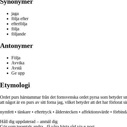
Synonymer
jaga
följa efter
efterfölja
följa
följande
Antonymer
Följa
Avvika
Avstå
Ge upp
Etymologi
Ordet purs härstammar från det fornsvenska ordet pyrsa som betyder småst
att något är en purs av sitt forna jag, vilket betyder att det har förlorat s
nymfett
•
tänkare
•
eftertryck
•
ålderstecken
•
affektionsvärde
•
förbind
Håll dig uppdaterad – anmäl dig
Gör som tusentals andra - få våra bästa råd via e-post.