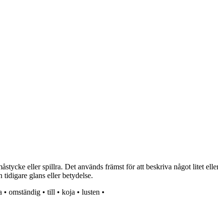
ycke eller spillra. Det används främst för att beskriva något litet elle
in tidigare glans eller betydelse.
a
•
omständig
•
till
•
koja
•
lusten
•