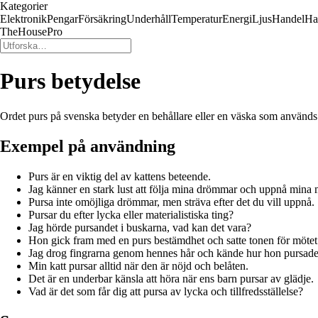
Kategorier
Elektronik
Pengar
Försäkring
Underhåll
Temperatur
Energi
Ljus
Handel
Ha
TheHousePro
Purs betydelse
Ordet purs på svenska betyder en behållare eller en väska som används för
Exempel på användning
Purs är en viktig del av kattens beteende.
Jag känner en stark lust att följa mina drömmar och uppnå mina 
Pursa inte omöjliga drömmar, men sträva efter det du vill uppnå.
Pursar du efter lycka eller materialistiska ting?
Jag hörde pursandet i buskarna, vad kan det vara?
Hon gick fram med en purs bestämdhet och satte tonen för mötet
Jag drog fingrarna genom hennes hår och kände hur hon pursade
Min katt pursar alltid när den är nöjd och belåten.
Det är en underbar känsla att höra när ens barn pursar av glädje.
Vad är det som får dig att pursa av lycka och tillfredsställelse?