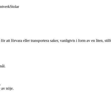
ntverk
Stolar
 att förvara eller transportera saker, vanligtvis i form av en liten, stil
mål.
.
 av nöje.