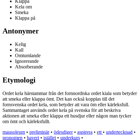
Klappa
Kela om
Smeka
Klappa på
Antonymer
Kelig
Kall
Omtumlande
Ignorerande
Absorberande
Etymologi
Ordet kela härstammar från det fornnordiska ordet kiala som betyder
att smeka eller klappa ömt. Det kan också kopplas till det
fornsvenska ordet kela, som betyder att vara öm eller kärleksfull.
Sammantaget används ordet kela på svenska för att beskriva
aktionen att smeka eller klappa ett husdjur eller någon man tycker
om ömt och kärleksfullt.
mausoleum
•
preliminär
•
ödesdiger
•
aspirera
•
ett
•
undertecknad
•
pronomen
•
haveri
•
istället
•
underkurs
•