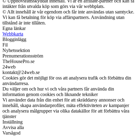
© Upphovsrättsskyddat innehåll. Vi är en affiliate-partner och kan få
intäkter från utvalda köp som görs via vår webbplats.
© Allt innehåll är vår egendom och får inte användas utan samtycke.
Vi kan få betalning för köp via affärspartners. Användning utan
tillstånd är inte tillåten.
Egna länkar
Webbkarta
Blogginlägg
Fil
Nyhetssektion
Prenumerationsström
TheHousePro.se
24web
kontakt@24web.se
Cookies gör det möjligt för oss att analysera trafik och förbättra din
användarresa.
Du väljer om och hur vi och våra partners får använda din
information genom cookies och liknande tekniker
Vi använder data från din enhet för att skräddarsy annonser och
innehåll, skapa användarprofiler, mäta effektiviteten av kampanjer
och analysera målgrupper via olika datakällor för att förbättra våra
tjänster
Inställning
Avvisa alla
Varsågod