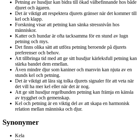
Petning av husdjur kan bidra till ökad välbefinnande hos både
djuret och ägaren.
Det är viktigt att respektera djurets gränser när det kommer till
kel och klapp.
Forskning visar att petning kan sänka stressnivån hos
människor.
Katter och hundar är ofta tacksamma för en stund av lugn
petning och mys.
Det finns olika sätt att utföra petning beroende på djurets
preferenser och behov.
Att tillbringa tid med att ge sitt husdjur kärleksfull petning kan
stärka bandet dem emellan.
Även mindre djur som kaniner och marsvin kan njuta av en
stunds kel och petning.
Det är viktigt att lära sig tolka djurets signaler för att veta när
det vill ha mer kel eller när det är nog.
Att ge sitt husdjur regelbunden petning kan främja en känsla
av trygghet och gemenskap.
Kel och petning är en viktig del av att skapa en harmonisk
relation mellan människa och djur.
Synonymer
Kela