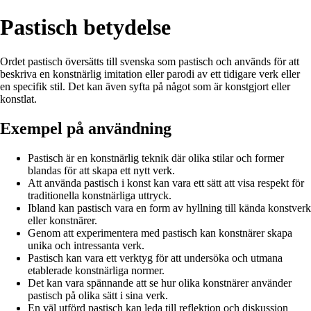
Pastisch betydelse
Ordet pastisch översätts till svenska som pastisch och används för att
beskriva en konstnärlig imitation eller parodi av ett tidigare verk eller
en specifik stil. Det kan även syfta på något som är konstgjort eller
konstlat.
Exempel på användning
Pastisch är en konstnärlig teknik där olika stilar och former
blandas för att skapa ett nytt verk.
Att använda pastisch i konst kan vara ett sätt att visa respekt för
traditionella konstnärliga uttryck.
Ibland kan pastisch vara en form av hyllning till kända konstverk
eller konstnärer.
Genom att experimentera med pastisch kan konstnärer skapa
unika och intressanta verk.
Pastisch kan vara ett verktyg för att undersöka och utmana
etablerade konstnärliga normer.
Det kan vara spännande att se hur olika konstnärer använder
pastisch på olika sätt i sina verk.
En väl utförd pastisch kan leda till reflektion och diskussion