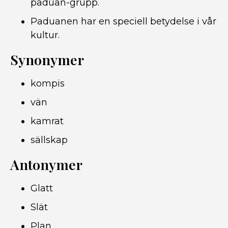
paduan-grupp.
Paduanen har en speciell betydelse i vår
kultur.
Synonymer
kompis
vän
kamrat
sällskap
Antonymer
Glatt
Slät
Plan