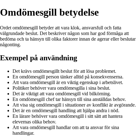
Omdömesgill betydelse
Ordet omdömesgill betyder att vara klok, ansvarsfull och fatta
välgrundade beslut. Det beskriver någon som har god förmåga att
bedöma och ta hänsyn till olika faktorer innan de agerar eller beslutar
någonting.
Exempel på användning
Det krävs omdömesgillt beslut för att lösa problemet.
En omdömesgill person tänker alltid på konsekvenserna.
Att vara omdömesgill är en viktig egenskap i arbetslivet.
Politiker behöver vara omdömesgilla i sina beslut.
Det är viktigt att vara omdömesgill vid bilkörning.
En omdömesgill chef tar hänsyn till sina anställdas behov.
Att visa sig omdömesgill i situationer av konflikt är avgörande.
Det är en omdömesgill handling att hjälpa andra i nöd.
En lärare behöver vara omdömesgill i sitt sätt att hantera
elevernas olika behov.
Att vara omdömesgill handlar om att ta ansvar för sina
handlingar.