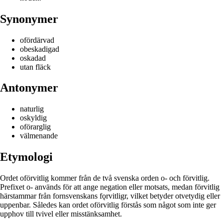
Synonymer
ofördärvad
obeskadigad
oskadad
utan fläck
Antonymer
naturlig
oskyldig
oförarglig
välmenande
Etymologi
Ordet oförvitlig kommer från de två svenska orden o- och förvitlig.
Prefixet o- används för att ange negation eller motsats, medan förvitlig
härstammar från fornsvenskans fǫrvitligr, vilket betyder otvetydig eller
uppenbar. Således kan ordet oförvitlig förstås som något som inte ger
upphov till tvivel eller misstänksamhet.