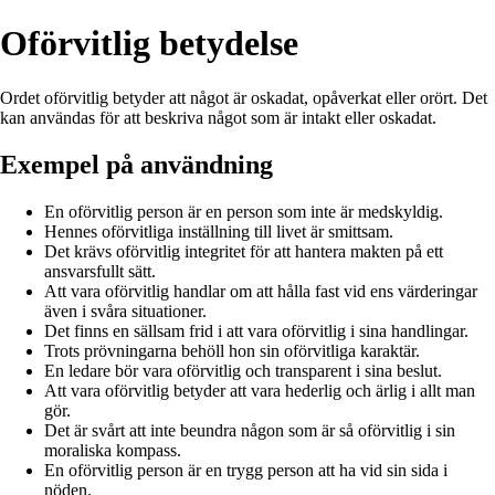
Oförvitlig betydelse
Ordet oförvitlig betyder att något är oskadat, opåverkat eller orört. Det
kan användas för att beskriva något som är intakt eller oskadat.
Exempel på användning
En oförvitlig person är en person som inte är medskyldig.
Hennes oförvitliga inställning till livet är smittsam.
Det krävs oförvitlig integritet för att hantera makten på ett
ansvarsfullt sätt.
Att vara oförvitlig handlar om att hålla fast vid ens värderingar
även i svåra situationer.
Det finns en sällsam frid i att vara oförvitlig i sina handlingar.
Trots prövningarna behöll hon sin oförvitliga karaktär.
En ledare bör vara oförvitlig och transparent i sina beslut.
Att vara oförvitlig betyder att vara hederlig och ärlig i allt man
gör.
Det är svårt att inte beundra någon som är så oförvitlig i sin
moraliska kompass.
En oförvitlig person är en trygg person att ha vid sin sida i
nöden.