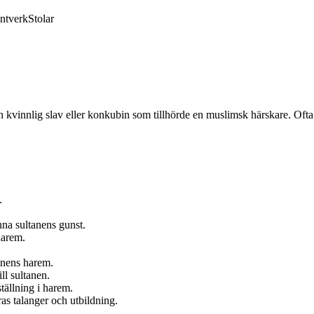
ntverk
Stolar
n kvinnlig slav eller konkubin som tillhörde en muslimsk härskare. Ofta
.
nna sultanens gunst.
harem.
tanens harem.
ll sultanen.
tällning i harem.
ras talanger och utbildning.