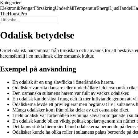
Kategorier
Elektronik
Pengar
Försäkring
Underhåll
Temperatur
Energi
Ljus
Handel
Ha
TheHousePro
Odalisk betydelse
Ordet odalisk härstammar från turkiskan och används för att beskriva e
haremsfamilj i en muslimsk eller osmansk kultur.
Exempel på användning
En odalisk är en ung slavflicka i österländska harem.
Odalisker var ofta dansare eller underhållare i det osmanska riket
Den osmanska sultanens harem var fullt av vackra odalisker.
En odalisk kunde stiga i rang och få mer inflytande genom att vi
Odaliskerna levde ett privilegierat men begränsat liv i sultanens 
Många odalisker kom från olika delar av det osmanska riket.
Titeln odalisk var förbehållen kvinnliga slavar som tjänade i sul
En odalisk kunde bli en viktig politisk spelare genom sin närhet ti
Det fanns strikta hierarkier bland odaliskerna beroende på deras s
Odalisker kunde ha olika roller i sultanens palats beroende på de