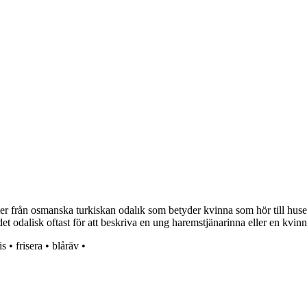
r från osmanska turkiskan odalık som betyder kvinna som hör till husets
det odalisk oftast för att beskriva en ung haremstjänarinna eller en kvi
is
•
frisera
•
blåräv
•