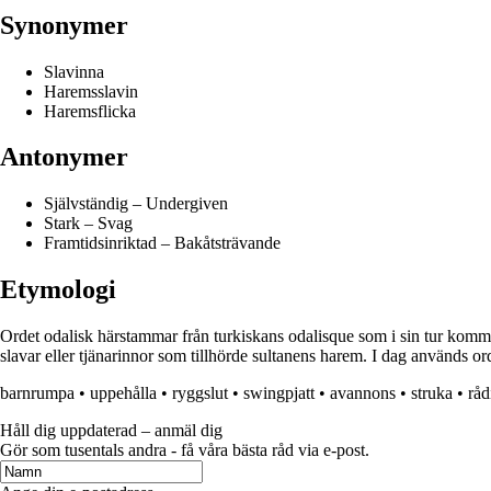
Synonymer
Slavinna
Haremsslavin
Haremsflicka
Antonymer
Självständig – Undergiven
Stark – Svag
Framtidsinriktad – Bakåtsträvande
Etymologi
Ordet odalisk härstammar från turkiskans odalisque som i sin tur komme
slavar eller tjänarinnor som tillhörde sultanens harem. I dag används or
barnrumpa
•
uppehålla
•
ryggslut
•
swingpjatt
•
avannons
•
struka
•
råd
Håll dig uppdaterad – anmäl dig
Gör som tusentals andra - få våra bästa råd via e-post.