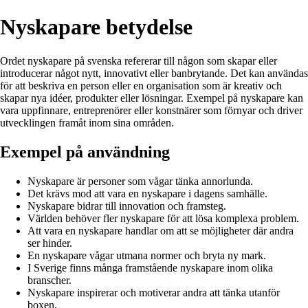
Nyskapare betydelse
Ordet nyskapare på svenska refererar till någon som skapar eller
introducerar något nytt, innovativt eller banbrytande. Det kan användas
för att beskriva en person eller en organisation som är kreativ och
skapar nya idéer, produkter eller lösningar. Exempel på nyskapare kan
vara uppfinnare, entreprenörer eller konstnärer som förnyar och driver
utvecklingen framåt inom sina områden.
Exempel på användning
Nyskapare är personer som vågar tänka annorlunda.
Det krävs mod att vara en nyskapare i dagens samhälle.
Nyskapare bidrar till innovation och framsteg.
Världen behöver fler nyskapare för att lösa komplexa problem.
Att vara en nyskapare handlar om att se möjligheter där andra
ser hinder.
En nyskapare vågar utmana normer och bryta ny mark.
I Sverige finns många framstående nyskapare inom olika
branscher.
Nyskapare inspirerar och motiverar andra att tänka utanför
boxen.