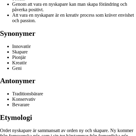
Genom att vara en nyskapare kan man skapa förändring och
påverka positivt.
Att vara en nyskapare är en kreativ process som kräver envishet
och passion.
Synonymer
Innovatör
Skapare
Pionjär
Kreatör
Geni
Antonymer
Traditionsbärare
Konservativ
Bevarare
Etymologi
Ordet nyskapare är sammansatt av orden ny och skapare. Ny kommer
från fornsvenska nýr, som i sin tur härstammar från fornordiska nýr.