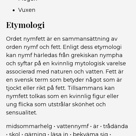
Vuxen
Etymologi
Ordet nymfett är en sammansättning av
orden nymf och fett. Enligt dess etymologi
kan nymf härledas från grekiskan nympha
och syftar på en kvinnlig mytologisk varelse
associerad med naturen och vatten. Fett är
en svensk term som betyder något som är
tjockt eller rikt på fett. Tillsammans kan
nymfett tolkas som en kvinnlig figur eller
ung flicka som utstrålar skönhet och
sensualitet.
midsommarhelg
•
vattennymf
•
är
•
trådända
•
skol
•
gärning
•
läsa in
•
bekväma sig
•