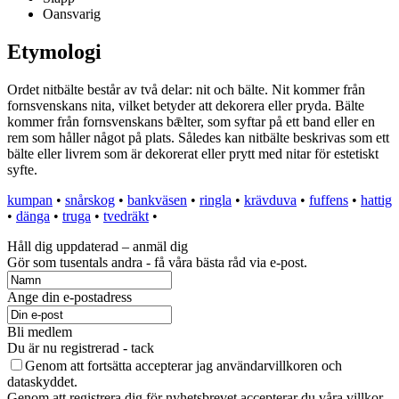
Oansvarig
Etymologi
Ordet nitbälte består av två delar: nit och bälte. Nit kommer från
fornsvenskans nita, vilket betyder att dekorera eller pryda. Bälte
kommer från fornsvenskans bǣlter, som syftar på ett band eller en
rem som håller något på plats. Således kan nitbälte beskrivas som ett
bälte eller livrem som är dekorerat eller prytt med nitar för estetiskt
syfte.
kumpan
•
snårskog
•
bankväsen
•
ringla
•
krävduva
•
fuffens
•
hattig
•
dänga
•
truga
•
tvedräkt
•
Håll dig uppdaterad – anmäl dig
Gör som tusentals andra - få våra bästa råd via e-post.
Ange din e-postadress
Bli medlem
Du är nu registrerad - tack
Genom att fortsätta accepterar jag användarvillkoren och
dataskyddet.
Genom att registrera dig för nyhetsbrevet accepterar du våra villkor