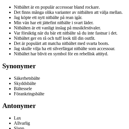
Nitbältet är en populär accessoar bland rockare.
Det finns många olika varianter av nitbälten att välja mellan.
Jag köpte ett nytt nitbälte på rean igår.
Min vän har ett jättefint nitbälte i svart läder.
Nitbälten är ett vanligt inslag på musikfestivaler.
Var försiktig när du bär ett nitbälte så du inte fastnar i det.
Nitbältet ger en rå och tuff look till din outfit.
Det är populärt att matcha nitbältet med svarta boots.
Jag skulle vilja ha ett silverfärgat nitbälte som accessoar.
Nitbältet har blivit en symbol för en rebellisk attityd.
Synonymer
Säkerhetsbälte
Skyddsbälte
Bältessele
Förankringsbälte
Antonymer
Lax
Allvarlig
Slapp