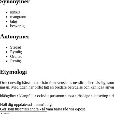
Synonymer
kinkig
mangrann
tålig
besvärlig
Antonymer
Städad
Rymlig
Ordnad
Renlig
Etymologi
Ordet nesslig härstammar från fornsvenskans nesslica eller nässlig, som 
näsan. Med tiden har ordet fått en bredare betydelse och kan idag använda
blåögdhet
•
klangfull
•
också
•
pussmun
•
tosa
•
röstläge
•
lansering
•
d
Håll dig uppdaterad – anmäl dig
Gör som tusentals andra - få våra bästa råd via e-post.