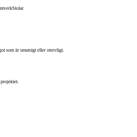
ntverk
Stolar
t som är smutsigt eller otrevligt.
 projektet.