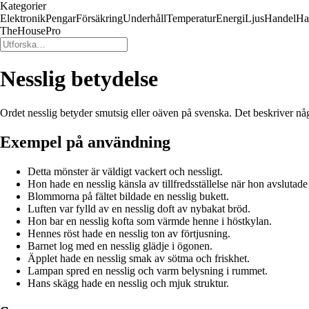
Kategorier
Elektronik
Pengar
Försäkring
Underhåll
Temperatur
Energi
Ljus
Handel
Ha
TheHousePro
Nesslig betydelse
Ordet nesslig betyder smutsig eller oäven på svenska. Det beskriver någo
Exempel på användning
Detta mönster är väldigt vackert och nessligt.
Hon hade en nesslig känsla av tillfredsställelse när hon avslutade
Blommorna på fältet bildade en nesslig bukett.
Luften var fylld av en nesslig doft av nybakat bröd.
Hon bar en nesslig kofta som värmde henne i höstkylan.
Hennes röst hade en nesslig ton av förtjusning.
Barnet log med en nesslig glädje i ögonen.
Äpplet hade en nesslig smak av sötma och friskhet.
Lampan spred en nesslig och varm belysning i rummet.
Hans skägg hade en nesslig och mjuk struktur.