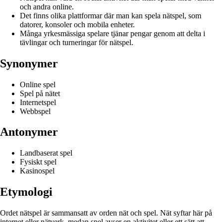
och andra online.
Det finns olika plattformar där man kan spela nätspel, som
datorer, konsoler och mobila enheter.
Många yrkesmässiga spelare tjänar pengar genom att delta i
tävlingar och turneringar för nätspel.
Synonymer
Online spel
Spel på nätet
Internetspel
Webbspel
Antonymer
Landbaserat spel
Fysiskt spel
Kasinospel
Etymologi
Ordet nätspel är sammansatt av orden nät och spel. Nät syftar här på
internet eller nätverk, medan spel avser en aktivitet eller ett sätt att