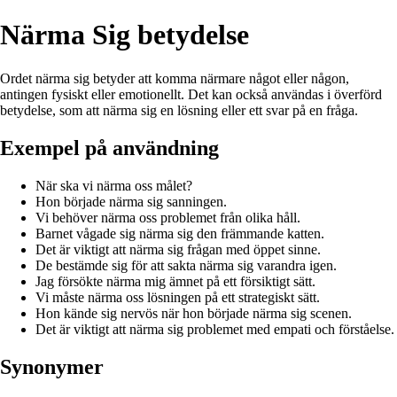
Närma Sig betydelse
Ordet närma sig betyder att komma närmare något eller någon,
antingen fysiskt eller emotionellt. Det kan också användas i överförd
betydelse, som att närma sig en lösning eller ett svar på en fråga.
Exempel på användning
När ska vi närma oss målet?
Hon började närma sig sanningen.
Vi behöver närma oss problemet från olika håll.
Barnet vågade sig närma sig den främmande katten.
Det är viktigt att närma sig frågan med öppet sinne.
De bestämde sig för att sakta närma sig varandra igen.
Jag försökte närma mig ämnet på ett försiktigt sätt.
Vi måste närma oss lösningen på ett strategiskt sätt.
Hon kände sig nervös när hon började närma sig scenen.
Det är viktigt att närma sig problemet med empati och förståelse.
Synonymer