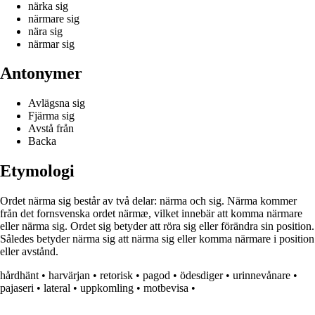
närka sig
närmare sig
nära sig
närmar sig
Antonymer
Avlägsna sig
Fjärma sig
Avstå från
Backa
Etymologi
Ordet närma sig består av två delar: närma och sig. Närma kommer
från det fornsvenska ordet närmæ, vilket innebär att komma närmare
eller närma sig. Ordet sig betyder att röra sig eller förändra sin position.
Således betyder närma sig att närma sig eller komma närmare i position
eller avstånd.
hårdhänt
•
harvärjan
•
retorisk
•
pagod
•
ödesdiger
•
urinnevånare
•
pajaseri
•
lateral
•
uppkomling
•
motbevisa
•