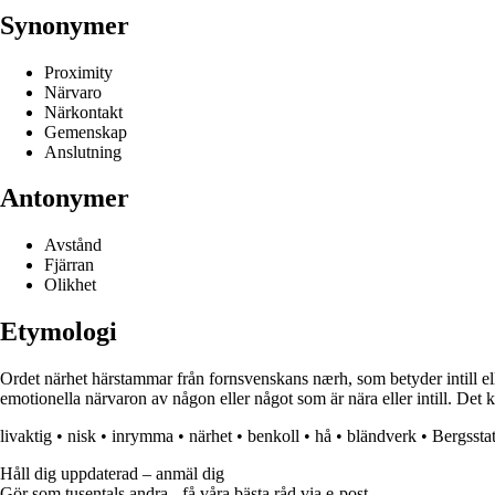
Synonymer
Proximity
Närvaro
Närkontakt
Gemenskap
Anslutning
Antonymer
Avstånd
Fjärran
Olikhet
Etymologi
Ordet närhet härstammar från fornsvenskans nærh, som betyder intill ell
emotionella närvaron av någon eller något som är nära eller intill. Det
livaktig
•
nisk
•
inrymma
•
närhet
•
benkoll
•
hå
•
bländverk
•
Bergssta
Håll dig uppdaterad – anmäl dig
Gör som tusentals andra - få våra bästa råd via e-post.