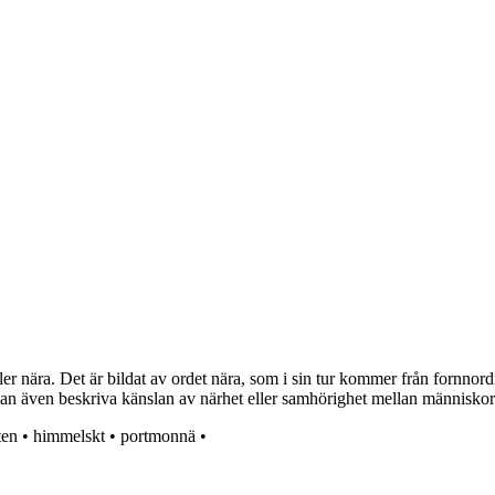
er nära. Det är bildat av ordet nära, som i sin tur kommer från fornnor
 kan även beskriva känslan av närhet eller samhörighet mellan människor
ten
•
himmelskt
•
portmonnä
•