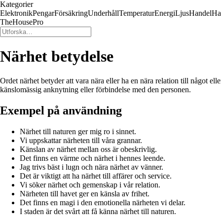
Kategorier
Elektronik
Pengar
Försäkring
Underhåll
Temperatur
Energi
Ljus
Handel
Ha
TheHousePro
Närhet betydelse
Ordet närhet betyder att vara nära eller ha en nära relation till något el
känslomässig anknytning eller förbindelse med den personen.
Exempel på användning
Närhet till naturen ger mig ro i sinnet.
Vi uppskattar närheten till våra grannar.
Känslan av närhet mellan oss är obeskrivlig.
Det finns en värme och närhet i hennes leende.
Jag trivs bäst i lugn och nära närhet av vänner.
Det är viktigt att ha närhet till affärer och service.
Vi söker närhet och gemenskap i vår relation.
Närheten till havet ger en känsla av frihet.
Det finns en magi i den emotionella närheten vi delar.
I staden är det svårt att få känna närhet till naturen.