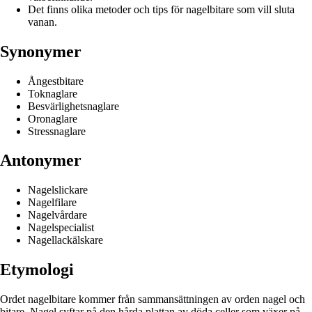
Det finns olika metoder och tips för nagelbitare som vill sluta
vanan.
Synonymer
Ångestbitare
Toknaglare
Besvärlighetsnaglare
Oronaglare
Stressnaglare
Antonymer
Nagelslickare
Nagelfilare
Nagelvårdare
Nagelspecialist
Nagellackälskare
Etymologi
Ordet nagelbitare kommer från sammansättningen av orden nagel och
bitare. Nagel syftar på den hårda plattan av döda celler som växer på