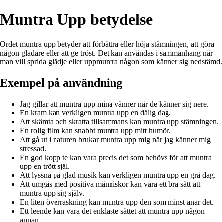
Muntra Upp betydelse
Ordet muntra upp betyder att förbättra eller höja stämningen, att göra
någon gladare eller att ge tröst. Det kan användas i sammanhang när
man vill sprida glädje eller uppmuntra någon som känner sig nedstämd.
Exempel på användning
Jag gillar att muntra upp mina vänner när de känner sig nere.
En kram kan verkligen muntra upp en dålig dag.
Att skämta och skratta tillsammans kan muntra upp stämningen.
En rolig film kan snabbt muntra upp mitt humör.
Att gå ut i naturen brukar muntra upp mig när jag känner mig
stressad.
En god kopp te kan vara precis det som behövs för att muntra
upp en trött själ.
Att lyssna på glad musik kan verkligen muntra upp en grå dag.
Att umgås med positiva människor kan vara ett bra sätt att
muntra upp sig själv.
En liten överraskning kan muntra upp den som minst anar det.
Ett leende kan vara det enklaste sättet att muntra upp någon
annan.