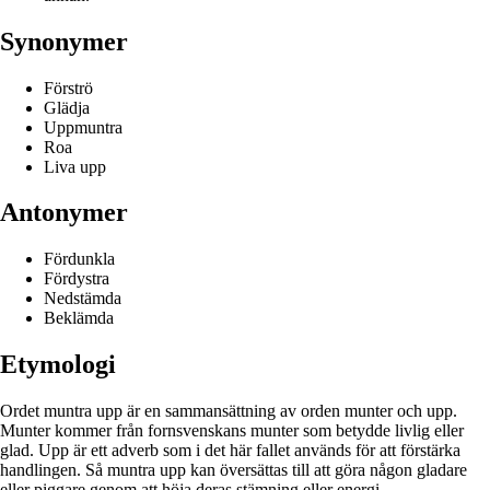
Synonymer
Förströ
Glädja
Uppmuntra
Roa
Liva upp
Antonymer
Fördunkla
Fördystra
Nedstämda
Beklämda
Etymologi
Ordet muntra upp är en sammansättning av orden munter och upp.
Munter kommer från fornsvenskans munter som betydde livlig eller
glad. Upp är ett adverb som i det här fallet används för att förstärka
handlingen. Så muntra upp kan översättas till att göra någon gladare
eller piggare genom att höja deras stämning eller energi.