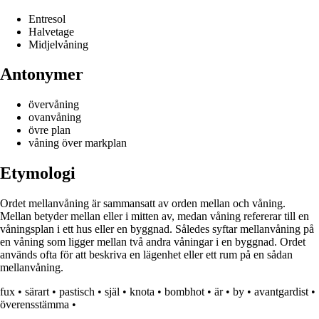
Entresol
Halvetage
Midjelvåning
Antonymer
övervåning
ovanvåning
övre plan
våning över markplan
Etymologi
Ordet mellanvåning är sammansatt av orden mellan och våning.
Mellan betyder mellan eller i mitten av, medan våning refererar till en
våningsplan i ett hus eller en byggnad. Således syftar mellanvåning på
en våning som ligger mellan två andra våningar i en byggnad. Ordet
används ofta för att beskriva en lägenhet eller ett rum på en sådan
mellanvåning.
fux
•
särart
•
pastisch
•
själ
•
knota
•
bombhot
•
är
•
by
•
avantgardist
•
överensstämma
•