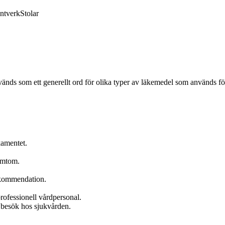
ntverk
Stolar
nds som ett generellt ord för olika typer av läkemedel som används för
kamentet.
ymtom.
rekommendation.
rofessionell vårdpersonal.
d besök hos sjukvården.