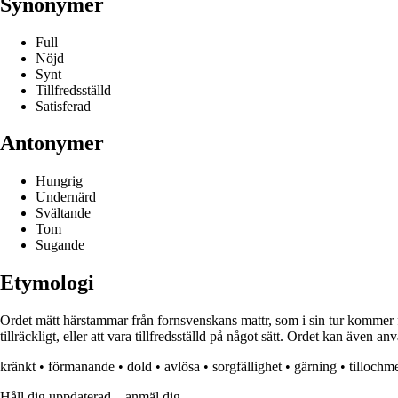
Synonymer
Full
Nöjd
Synt
Tillfredsställd
Satisferad
Antonymer
Hungrig
Undernärd
Svältande
Tom
Sugande
Etymologi
Ordet mätt härstammar från fornsvenskans mattr, som i sin tur kommer frå
tillräckligt, eller att vara tillfredsställd på något sätt. Ordet kan även an
kränkt
•
förmanande
•
dold
•
avlösa
•
sorgfällighet
•
gärning
•
tillochm
Håll dig uppdaterad – anmäl dig