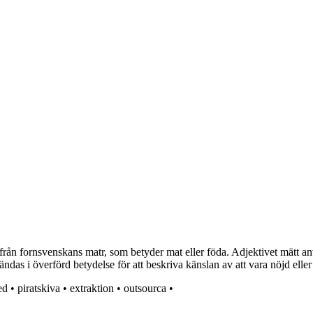
n fornsvenskans matr, som betyder mat eller föda. Adjektivet mätt används
vändas i överförd betydelse för att beskriva känslan av att vara nöjd eller t
ed
•
piratskiva
•
extraktion
•
outsourca
•