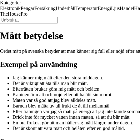
Kategorier
Elektronik
Pengar
Försäkring
Underhåll
Temperatur
Energi
Ljus
Handel
Ha
TheHousePro
Mätt betydelse
Ordet mätt på svenska betyder att man känner sig full eller nöjd efter att 
Exempel på användning
Jag känner mig mätt efter den stora middagen.
Det är viktigt att äta tills man blir mätt.
Efterrätten brukar göra mig mätt och belåten.
Kaninen är mätt och nöjd efter att ha ätit sin morot.
Maten var så god att jag blev alldeles mätt.
Barnen blev mätta av all frukt de åt till mellanmål.
Efter träningen var jag så mätt på energi att jag inte kunde somna
Drick inte för mycket vatten innan maten, så att du blir mätt.
En bra frukost gör att man håller sig mätt längre under dagen.
Det är skönt att vara mätt och belåten efter en god måltid.