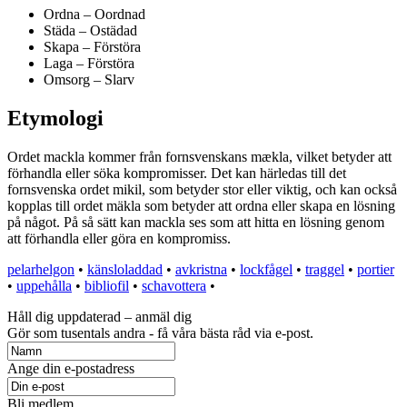
Ordna – Oordnad
Städa – Ostädad
Skapa – Förstöra
Laga – Förstöra
Omsorg – Slarv
Etymologi
Ordet mackla kommer från fornsvenskans mækla, vilket betyder att
förhandla eller söka kompromisser. Det kan härledas till det
fornsvenska ordet mikil, som betyder stor eller viktig, och kan också
kopplas till ordet mäkla som betyder att ordna eller skapa en lösning
på något. På så sätt kan mackla ses som att hitta en lösning genom
att förhandla eller göra en kompromiss.
pelarhelgon
•
känsloladdad
•
avkristna
•
lockfågel
•
traggel
•
portier
•
uppehålla
•
bibliofil
•
schavottera
•
Håll dig uppdaterad – anmäl dig
Gör som tusentals andra - få våra bästa råd via e-post.
Ange din e-postadress
Bli medlem