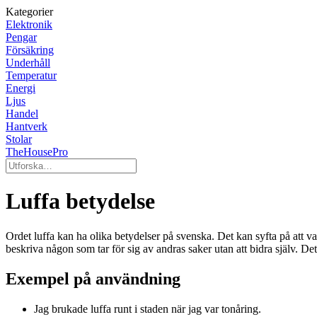
Kategorier
Elektronik
Pengar
Försäkring
Underhåll
Temperatur
Energi
Ljus
Handel
Hantverk
Stolar
TheHousePro
Luffa betydelse
Ordet luffa kan ha olika betydelser på svenska. Det kan syfta på att van
beskriva någon som tar för sig av andras saker utan att bidra själv. Det
Exempel på användning
Jag brukade luffa runt i staden när jag var tonåring.