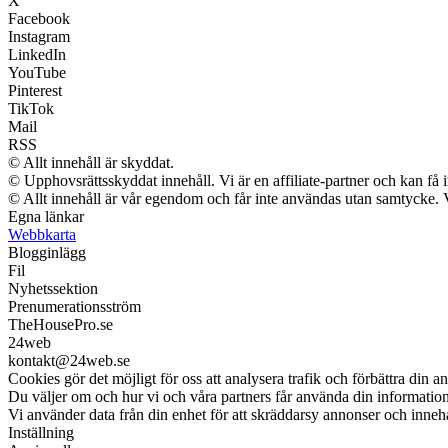
X
Facebook
Instagram
LinkedIn
YouTube
Pinterest
TikTok
Mail
RSS
© Allt innehåll är skyddat.
© Upphovsrättsskyddat innehåll. Vi är en affiliate-partner och kan få 
© Allt innehåll är vår egendom och får inte användas utan samtycke. Vi 
Egna länkar
Webbkarta
Blogginlägg
Fil
Nyhetssektion
Prenumerationsström
TheHousePro.se
24web
kontakt@24web.se
Cookies gör det möjligt för oss att analysera trafik och förbättra din a
Du väljer om och hur vi och våra partners får använda din informati
Vi använder data från din enhet för att skräddarsy annonser och innehål
Inställning