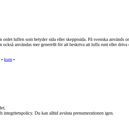
 ordet luffen som betyder sida eller skeppssida. På svenska används ord
n också användas mer generellt för att beskriva att luffa runt eller driva
•
kum
•
et.
h integritetspolicy. Du kan alltid avsluta prenumerationen igen.