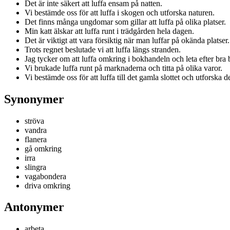
Det är inte säkert att luffa ensam på natten.
Vi bestämde oss för att luffa i skogen och utforska naturen.
Det finns många ungdomar som gillar att luffa på olika platser.
Min katt älskar att luffa runt i trädgården hela dagen.
Det är viktigt att vara försiktig när man luffar på okända platser.
Trots regnet beslutade vi att luffa längs stranden.
Jag tycker om att luffa omkring i bokhandeln och leta efter bra 
Vi brukade luffa runt på marknaderna och titta på olika varor.
Vi bestämde oss för att luffa till det gamla slottet och utforska de
Synonymer
ströva
vandra
flanera
gå omkring
irra
slingra
vagabondera
driva omkring
Antonymer
arbeta