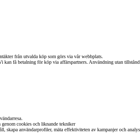
intäkter från utvalda köp som görs via vår webbplats.
kan få betalning för köp via affärspartners. Användning utan tillstånd är
nvändarresa.
on genom cookies och liknande tekniker
l, skapa användarprofiler, mäta effektiviteten av kampanjer och analyser