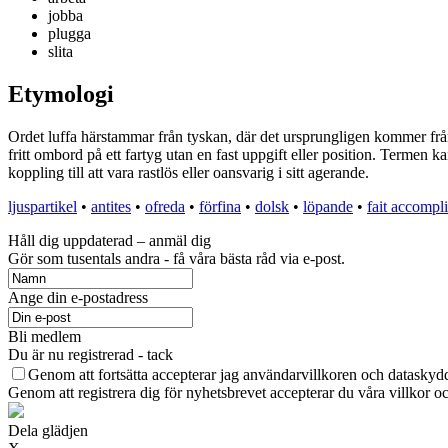
jobba
plugga
slita
Etymologi
Ordet luffa härstammar från tyskan, där det ursprungligen kommer från
fritt ombord på ett fartyg utan en fast uppgift eller position. Termen ka
koppling till att vara rastlös eller oansvarig i sitt agerande.
ljuspartikel
•
antites
•
ofreda
•
förfina
•
dolsk
•
löpande
•
fait accompli
Håll dig uppdaterad – anmäl dig
Gör som tusentals andra - få våra bästa råd via e-post.
Ange din e-postadress
Bli medlem
Du är nu registrerad - tack
Genom att fortsätta accepterar jag användarvillkoren och dataskydd
Genom att registrera dig för nyhetsbrevet accepterar du våra villkor oc
Dela glädjen