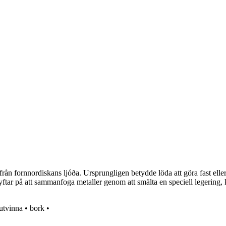
rån fornnordiskans ljóða. Ursprungligen betydde löda att göra fast elle
tar på att sammanfoga metaller genom att smälta en speciell legering, k
utvinna
•
bork
•