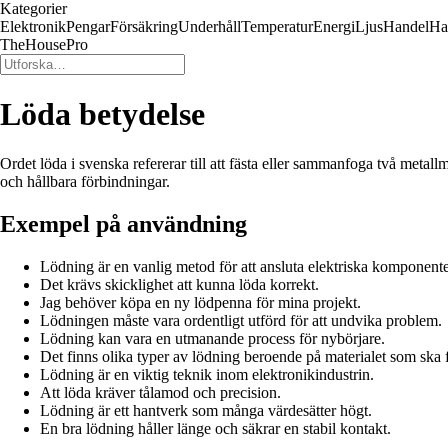
Kategorier
Elektronik
Pengar
Försäkring
Underhåll
Temperatur
Energi
Ljus
Handel
Ha
TheHousePro
Löda betydelse
Ordet löda i svenska refererar till att fästa eller sammanfoga två meta
och hållbara förbindningar.
Exempel på användning
Lödning är en vanlig metod för att ansluta elektriska komponente
Det krävs skicklighet att kunna löda korrekt.
Jag behöver köpa en ny lödpenna för mina projekt.
Lödningen måste vara ordentligt utförd för att undvika problem.
Lödning kan vara en utmanande process för nybörjare.
Det finns olika typer av lödning beroende på materialet som ska f
Lödning är en viktig teknik inom elektronikindustrin.
Att löda kräver tålamod och precision.
Lödning är ett hantverk som många värdesätter högt.
En bra lödning håller länge och säkrar en stabil kontakt.