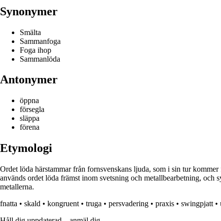
Synonymer
Smälta
Sammanfoga
Foga ihop
Sammanlöda
Antonymer
öppna
försegla
släppa
förena
Etymologi
Ordet löda härstammar från fornsvenskans ljuda, som i sin tur kommer f
används ordet löda främst inom svetsning och metallbearbetning, och syf
metallerna.
fnatta
•
skald
•
kongruent
•
truga
•
persvadering
•
praxis
•
swingpjatt
•
Håll dig uppdaterad – anmäl dig