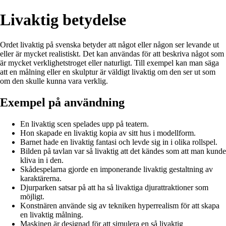
Livaktig betydelse
Ordet livaktig på svenska betyder att något eller någon ser levande ut
eller är mycket realistiskt. Det kan användas för att beskriva något som
är mycket verklighetstroget eller naturligt. Till exempel kan man säga
att en målning eller en skulptur är väldigt livaktig om den ser ut som
om den skulle kunna vara verklig.
Exempel på användning
En livaktig scen spelades upp på teatern.
Hon skapade en livaktig kopia av sitt hus i modellform.
Barnet hade en livaktig fantasi och levde sig in i olika rollspel.
Bilden på tavlan var så livaktig att det kändes som att man kunde
kliva in i den.
Skådespelarna gjorde en imponerande livaktig gestaltning av
karaktärerna.
Djurparken satsar på att ha så livaktiga djurattraktioner som
möjligt.
Konstnären använde sig av tekniken hyperrealism för att skapa
en livaktig målning.
Maskinen är designad för att simulera en så livaktig