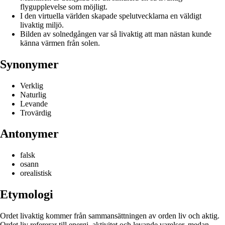
flygupplevelse som möjligt.
I den virtuella världen skapade spelutvecklarna en väldigt
livaktig miljö.
Bilden av solnedgången var så livaktig att man nästan kunde
känna värmen från solen.
Synonymer
Verklig
Naturlig
Levande
Trovärdig
Antonymer
falsk
osann
orealistisk
Etymologi
Ordet livaktig kommer från sammansättningen av orden liv och aktig.
Ordet liv refererar till energi, aktivitet och levande varelser, medan