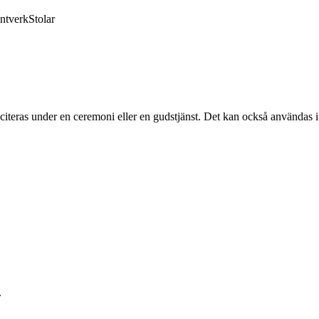
ntverk
Stolar
m reciteras under en ceremoni eller en gudstjänst. Det kan också användas
.