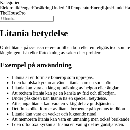
Kategorier
Elektronik
Pengar
Försäkring
Underhåll
Temperatur
Energi
Ljus
Handel
Ha
TheHousePro
Litania betydelse
Ordet litania på svenska refererar till en bön eller en religiös text so
långdragen lista eller förteckning av saker eller problem.
Exempel på användning
Litania är en form av bönerop som upprepas.
I den katolska kyrkan används litania som en sorts bön.
Litania kan vara en lång uppräkning av helgon eller änglar.
Att recitera litania kan ge en känsla av frid och tillbedjan.
Under påsktiden kan litania ha en speciell betydelse.
Att sjunga litania kan vara en viktig del av gudstjänsten.
Det finns olika former av litania beroende på kyrkans tradition.
Litania kan vara en vacker och lugnande ritual.
Att memorera litania kan vara en utmaning men också berikande
I den ortodoxa kyrkan är litania en vanlig del av gudstjänsten.