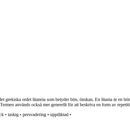
 det grekiska ordet litaneia som betyder bön, önskan. En litania är en bö
Termen används också mer generellt för att beskriva en form av repetitiv
ck
•
taskig
•
persvadering
•
uppdiktad
•