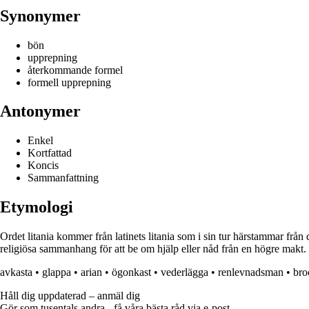
Synonymer
bön
upprepning
återkommande formel
formell upprepning
Antonymer
Enkel
Kortfattad
Koncis
Sammanfattning
Etymologi
Ordet litania kommer från latinets litania som i sin tur härstammar från
religiösa sammanhang för att be om hjälp eller nåd från en högre makt. 
avkasta
•
glappa
•
arian
•
ögonkast
•
vederlägga
•
renlevnadsman
•
bro
Håll dig uppdaterad – anmäl dig
Gör som tusentals andra - få våra bästa råd via e-post.