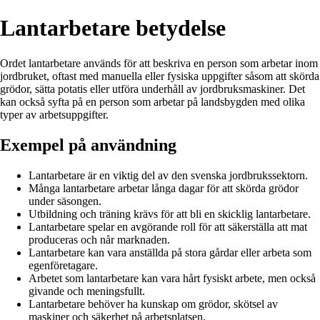
Lantarbetare betydelse
Ordet lantarbetare används för att beskriva en person som arbetar inom
jordbruket, oftast med manuella eller fysiska uppgifter såsom att skörda
grödor, sätta potatis eller utföra underhåll av jordbruksmaskiner. Det
kan också syfta på en person som arbetar på landsbygden med olika
typer av arbetsuppgifter.
Exempel på användning
Lantarbetare är en viktig del av den svenska jordbrukssektorn.
Många lantarbetare arbetar långa dagar för att skörda grödor
under säsongen.
Utbildning och träning krävs för att bli en skicklig lantarbetare.
Lantarbetare spelar en avgörande roll för att säkerställa att mat
produceras och når marknaden.
Lantarbetare kan vara anställda på stora gårdar eller arbeta som
egenföretagare.
Arbetet som lantarbetare kan vara hårt fysiskt arbete, men också
givande och meningsfullt.
Lantarbetare behöver ha kunskap om grödor, skötsel av
maskiner och säkerhet på arbetsplatsen.