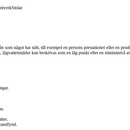
ntverk
Stolar
 som något har nått, till exempel en persons prestationer eller en produk
sagt, lågvattenmärke kan beskrivas som en låg punkt eller en miniminivå a
ngar.
na.
ttre.
trandfynd.