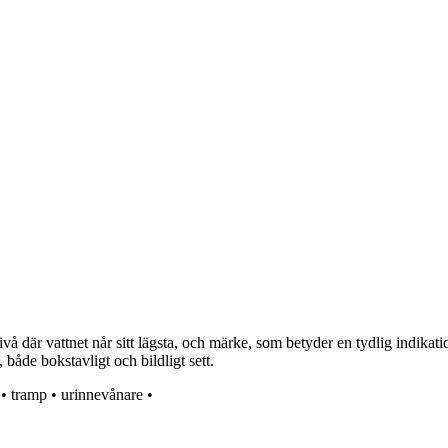
ivå där vattnet når sitt lägsta, och märke, som betyder en tydlig indika
 både bokstavligt och bildligt sett.
•
tramp
•
urinnevånare
•