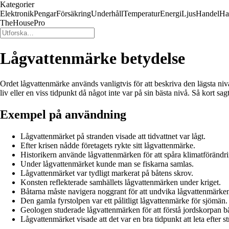
Kategorier
Elektronik
Pengar
Försäkring
Underhåll
Temperatur
Energi
Ljus
Handel
Ha
TheHousePro
Lågvattenmärke betydelse
Ordet lågvattenmärke används vanligtvis för att beskriva den lägsta nivån
liv eller en viss tidpunkt då något inte var på sin bästa nivå. Så kort 
Exempel på användning
Lågvattenmärket på stranden visade att tidvattnet var lågt.
Efter krisen nådde företagets rykte sitt lågvattenmärke.
Historikern använde lågvattenmärken för att spåra klimatförändri
Under lågvattenmärket kunde man se fiskarna samlas.
Lågvattenmärket var tydligt markerat på båtens skrov.
Konsten reflekterade samhällets lågvattenmärken under kriget.
Båtarna måste navigera noggrant för att undvika lågvattenmärke
Den gamla fyrstolpen var ett pålitligt lågvattenmärke för sjömän.
Geologen studerade lågvattenmärken för att förstå jordskorpan bä
Lågvattenmärket visade att det var en bra tidpunkt att leta efter s