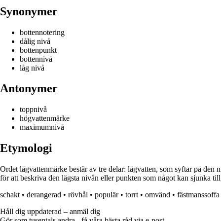
Synonymer
bottennotering
dålig nivå
bottenpunkt
bottennivå
låg nivå
Antonymer
toppnivå
högvattenmärke
maximumnivå
Etymologi
Ordet lågvattenmärke består av tre delar: lågvatten, som syftar på den n
för att beskriva den lägsta nivån eller punkten som något kan sjunka till,
schakt
•
derangerad
•
rövhål
•
populär
•
torrt
•
omvänd
•
fästmanssoffa
Håll dig uppdaterad – anmäl dig
Gör som tusentals andra - få våra bästa råd via e-post.