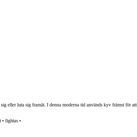
ig eller luta sig framåt. I denna moderna tid används kyv främst för att
tt
•
fightas
•