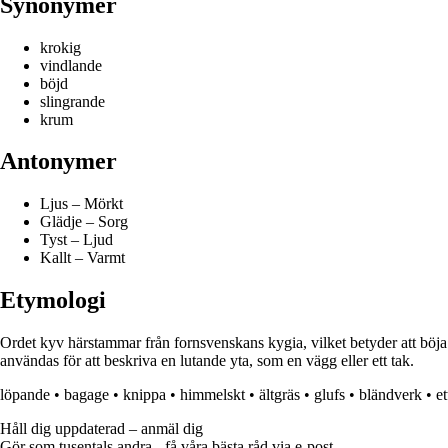
Synonymer
krokig
vindlande
böjd
slingrande
krum
Antonymer
Ljus – Mörkt
Glädje – Sorg
Tyst – Ljud
Kallt – Varmt
Etymologi
Ordet kyv härstammar från fornsvenskans kygia, vilket betyder att böja s
användas för att beskriva en lutande yta, som en vägg eller ett tak.
löpande
•
bagage
•
knippa
•
himmelskt
•
ältgräs
•
glufs
•
bländverk
•
e
Håll dig uppdaterad – anmäl dig
Gör som tusentals andra - få våra bästa råd via e-post.