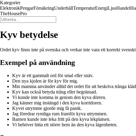
Kategorier
Elektronik
Pengar
Försäkring
Underhåll
Temperatur
Energi
Ljus
Handel
Ha
TheHousePro
Kyv betydelse
Ordet kyv finns inte på svenska och verkar inte vara ett korrekt svenskt 
Exempel på användning
Kyv är ett gammalt ord för smal eller snäv.
Den nya kjolen är för kyv för mig.
Min mamma använder alltid det ordet för att beskriva trånga kläd
Kyv kan också betyda trång eller begränsad.
Vi kunde inte komma in genom den kyva dörren.
Jag känner mig instängd i den kyva korridoren.
Kyvet utrymme gjorde mig få panik.
Jag föredrar rymliga rum framför kyva utrymmen.
Barnen kunde inte leka fritt på den kyva lekplatsen.
Vi behöver hitta ett större hem än den kyva lägenheten.