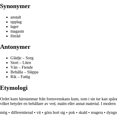
Synonymer
anstalt
upplag
lager
magasin
förråd
Antonymer
Glädje – Sorg
Stort – Liten
Vän – Fiende
Behålla – Släppa
Rik – Fattig
Etymologi
Ordet kum härstammar från fornsvenskans kum, som i sin tur kan spåras t
vilket betyder en behållare av ved, malm eller annat material. I modern 
mög
•
differentierad
•
vit
•
göra bort sig
•
pok
•
skald
•
reagera
•
dyngs