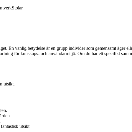
ntverk
Stolar
t. En vanlig betydelse är en grupp individer som gemensamt äger eller
ortning för kunskaps- och användarmiljö. Om du har ett specifikt samman
 utsikt.
ten.
ården.
.
antastisk utsikt.