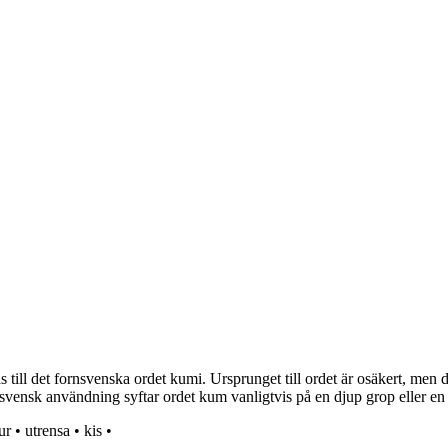
ill det fornsvenska ordet kumi. Ursprunget till ordet är osäkert, men d
svensk användning syftar ordet kum vanligtvis på en djup grop eller en ci
ur
•
utrensa
•
kis
•