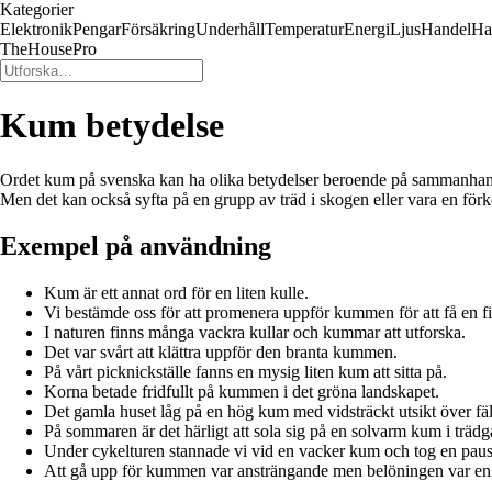
Kategorier
Elektronik
Pengar
Försäkring
Underhåll
Temperatur
Energi
Ljus
Handel
Ha
TheHousePro
Kum betydelse
Ordet kum på svenska kan ha olika betydelser beroende på sammanhange
Men det kan också syfta på en grupp av träd i skogen eller vara en förk
Exempel på användning
Kum är ett annat ord för en liten kulle.
Vi bestämde oss för att promenera uppför kummen för att få en fin
I naturen finns många vackra kullar och kummar att utforska.
Det var svårt att klättra uppför den branta kummen.
På vårt picknickställe fanns en mysig liten kum att sitta på.
Korna betade fridfullt på kummen i det gröna landskapet.
Det gamla huset låg på en hög kum med vidsträckt utsikt över fäl
På sommaren är det härligt att sola sig på en solvarm kum i trädg
Under cykelturen stannade vi vid en vacker kum och tog en paus
Att gå upp för kummen var ansträngande men belöningen var en f